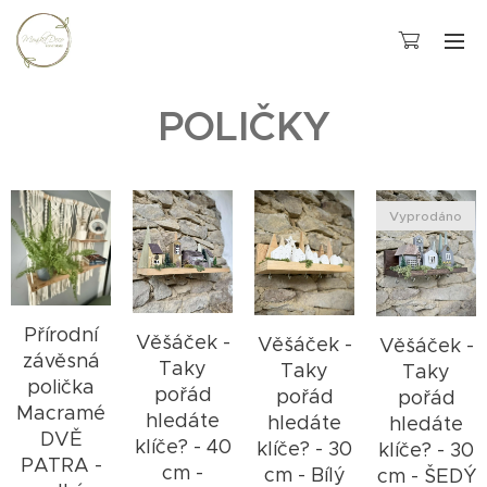
POLIČKY
Vyprodáno
Přírodní
Věšáček -
Věšáček -
Věšáček -
závěsná
Taky
Taky
Taky
polička
pořád
pořád
pořád
Macramé
hledáte
hledáte
hledáte
DVĚ
klíče? - 40
klíče? - 30
klíče? - 30
PATRA -
cm -
cm - Bílý
cm - ŠEDÝ