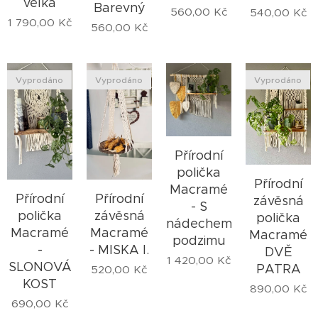
velká
Barevný
560,00
Kč
540,00
Kč
1 790,00
Kč
560,00
Kč
Vyprodáno
Vyprodáno
Vyprodáno
Přírodní
polička
Přírodní
Macramé
Přírodní
Přírodní
závěsná
- S
polička
závěsná
polička
nádechem
Macramé
Macramé
Macramé
podzimu
-
- MISKA I.
DVĚ
1 420,00
Kč
SLONOVÁ
PATRA
520,00
Kč
KOST
890,00
Kč
690,00
Kč