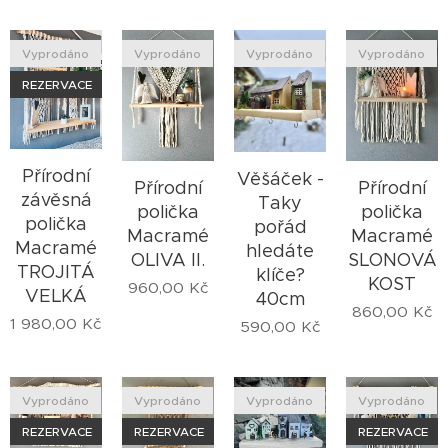
Vyprodáno
Vyprodáno
Vyprodáno
Vyprodáno
REZERVACE
Přírodní
Věšáček -
Přírodní
Přírodní
závěsná
Taky
polička
polička
polička
pořád
Macramé
Macramé
Macramé
hledáte
OLIVA II.
SLONOVÁ
TROJITÁ
klíče?
KOST
960,00
Kč
VELKÁ
40cm
860,00
Kč
1 980,00
Kč
590,00
Kč
Vyprodáno
Vyprodáno
Vyprodáno
Vyprodáno
REZERVACE
REZERVACE
REZERVACE