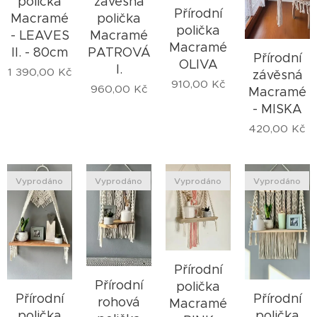
polička
závěsná
Přírodní
Macramé
polička
polička
- LEAVES
Macramé
Macramé
II. - 80cm
PATROVÁ
Přírodní
OLIVA
I.
1 390,00
Kč
závěsná
910,00
Kč
960,00
Kč
Macramé
- MISKA
420,00
Kč
Vyprodáno
Vyprodáno
Vyprodáno
Vyprodáno
Přírodní
Přírodní
polička
Přírodní
Přírodní
rohová
Macramé
polička
polička