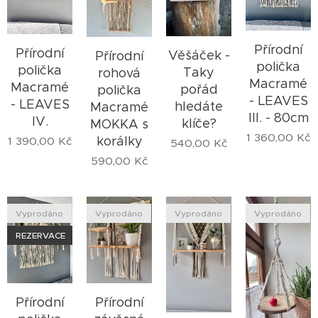
Přírodní
Přírodní
Věšáček -
Přírodní
polička
polička
Taky
rohová
Macramé
Macramé
pořád
polička
- LEAVES
- LEAVES
hledáte
Macramé
III. - 80cm
IV.
klíče?
MOKKA s
1 360,00
Kč
korálky
1 390,00
Kč
540,00
Kč
590,00
Kč
Vyprodáno
Vyprodáno
Vyprodáno
Vyprodáno
REZERVACE
Přírodní
Přírodní