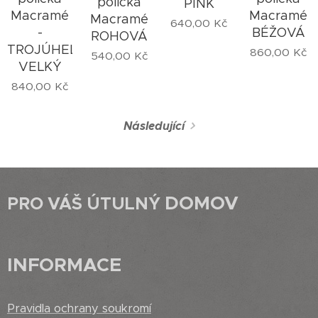
polička
PINK
Macramé
Macramé
Macramé
640,00
Kč
-
BÉŽOVÁ
ROHOVÁ
TROJÚHELNÍK
860,00
Kč
540,00
Kč
VELKÝ
840,00
Kč
Následující
DOMOV
PRO VÁŠ ÚTULNÝ
INFORMACE
Pravidla ochrany soukromí