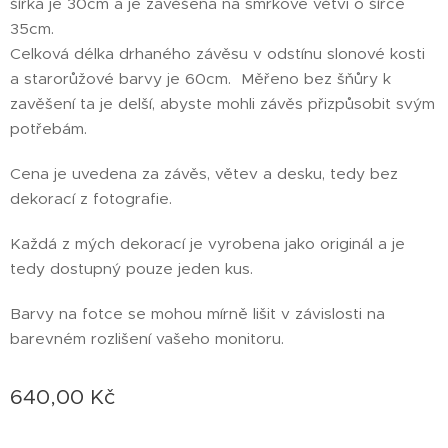
šířka je 30cm a je zavěšena na smrkové větvi o šířce
35cm.
Celková délka drhaného závěsu v odstínu slonové kosti
a starorůžové barvy je 60cm. Měřeno bez šňůry k
zavěšení ta je delší, abyste mohli závěs přizpůsobit svým
potřebám.
Cena je uvedena za závěs, větev a desku, tedy bez
dekorací z fotografie.
Každá z mých dekorací je vyrobena jako originál a je
tedy dostupný pouze jeden kus.
Barvy na fotce se mohou mírně lišit v závislosti na
barevném rozlišení vašeho monitoru.
640,00
Kč