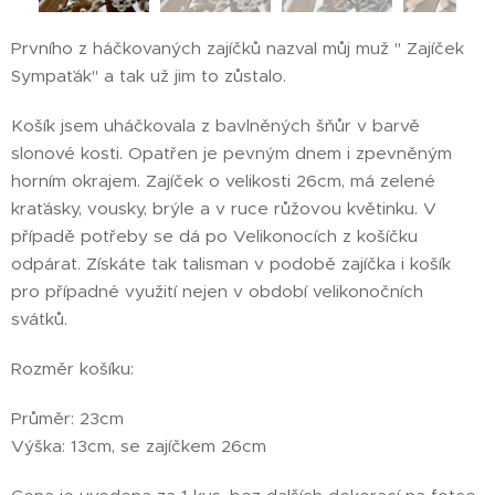
Prvního z háčkovaných zajíčků nazval můj muž " Zajíček
Sympaťák" a tak už jim to zůstalo.
Košík jsem uháčkovala z bavlněných šňůr v barvě
slonové kosti. Opatřen je pevným dnem i zpevněným
horním okrajem. Zajíček o velikosti 26cm, má zelené
kraťásky, vousky, brýle a v ruce růžovou květinku. V
případě potřeby se dá po Velikonocích z košíčku
odpárat. Získáte tak talisman v podobě zajíčka i košík
pro případné využití nejen v období velikonočních
svátků.
Rozměr košíku:
Průměr: 23cm
Výška: 13cm, se zajíčkem 26cm