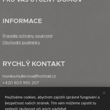
INFORMACE
Pravidla ochrany soukromí
Obchodní podmínky
RYCHLÝ
KONTAKT
monika.mullerova@hotmail.cz
+420 603 995 207
Používáme cookies, abychom zajistili správné fungování a
bezpečnost našich stránek. Tím vám můžeme zajistit tu
Vytvořeno službou
Webnode
Cookies
nejlepší zkušenost při jejich návštěvě.