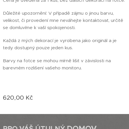
Cena je uvedena za 1 kus, bez dalších dekorací na fotce.
Důležité upozornění: V případě zájmu o jinou barvu,
velikost, či provedení mne neváhejte kontaktovat, určitě
se domluvíme k vaší spokojenosti.
Každá z mých dekorací je vyrobena jako originál a je
tedy dostupný pouze jeden kus.
Barvy na fotce se mohou mírně lišit v závislosti na
barevném rozlišení vašeho monitoru.
620,00
Kč
DOMOV
PRO VÁŠ ÚTULNÝ