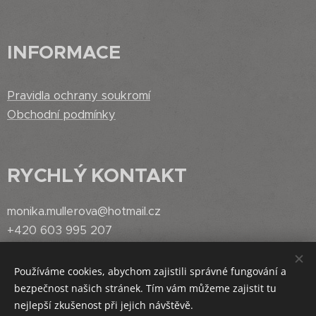
INFORMACE
Pravidla ochrany soukromí
Obchodní podmínky
RYCHLÝ
KONTAKT
monika.mullerova@hotmail.cz
+420 603 995 207
Používáme cookies, abychom zajistili správné fungování a
bezpečnost našich stránek. Tím vám můžeme zajistit tu
Vytvořeno službou
Webnode
Cookies
nejlepší zkušenost při jejich návštěvě.