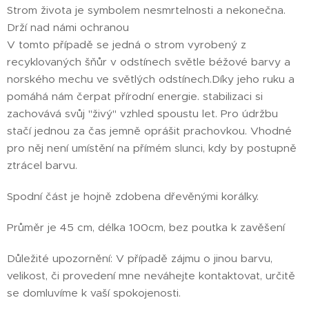
Strom života je symbolem nesmrtelnosti a nekonečna.
Drží nad námi ochranou
V tomto případě se jedná o strom vyrobený z
recyklovaných šňůr v odstínech světle béžové barvy a
norského mechu ve světlých odstínech.Díky jeho
ruku a
pomáhá nám čerpat přírodní energie.
stabilizaci si
zachovává svůj "živý" vzhled spoustu let. Pro údržbu
stačí jednou za čas jemně oprášit prachovkou. Vhodné
pro něj není umístění na přímém slunci, kdy by postupně
ztrácel barvu.
Spodní část je hojně zdobena dřevěnými korálky.
Průměr je 45 cm, délka 100cm, bez poutka k zavěšení
Důležité upozornění: V případě zájmu o jinou barvu,
velikost, či provedení mne neváhejte kontaktovat, určitě
se domluvíme k vaší spokojenosti.