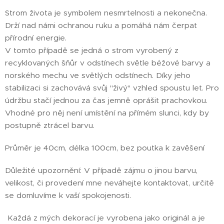
Strom života je symbolem nesmrtelnosti a nekonečna.
Drží nad námi ochranou ruku a pomáhá nám čerpat
přírodní energie.
V tomto případě se jedná o strom vyrobený z
recyklovaných šňůr v odstínech světle béžové barvy a
norského mechu ve světlých odstínech. Díky jeho
stabilizaci si zachovává svůj "živý" vzhled spoustu let. Pro
údržbu stačí jednou za čas jemně oprášit prachovkou.
Vhodné pro něj není umístění na přímém slunci, kdy by
postupně ztrácel barvu.
Průměr je 40cm, délka 100cm, bez poutka k zavěšení
Důležité upozornění: V případě zájmu o jinou barvu,
velikost, či provedení mne neváhejte kontaktovat, určitě
se domluvíme k vaší spokojenosti.
Každá z mých dekorací je vyrobena jako originál a je