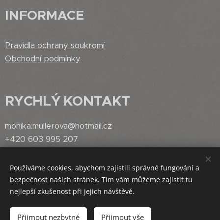
INFORMACE
Pravidla ochrany soukromí
Obchodní podmínky
RYCHLÝ
KONTAKT
monika.mullerova@hotmail.cz
+420 603 995 207
Používáme cookies, abychom zajistili správné fungování a
bezpečnost našich stránek. Tím vám můžeme zajistit tu
Vytvořeno službou
Webnode
Cookies
nejlepší zkušenost při jejich návštěvě.
Vyprodáno
Přijmout nezbytné
Přijmout vše