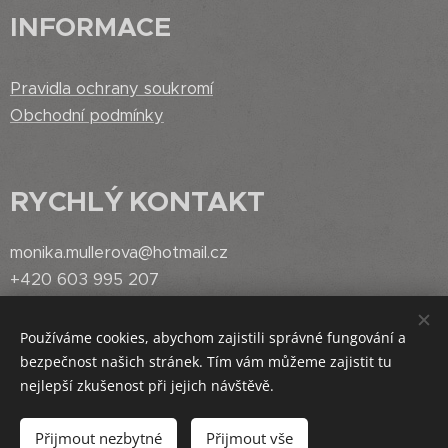
INFORMACE
Pravidla ochrany soukromí
Obchodní podmínky
RYCHLÝ
KONTAKT
monika.mullerova@hotmail.cz
+420 603 995 207
Používáme cookies, abychom zajistili správné fungování a
bezpečnost našich stránek. Tím vám můžeme zajistit tu
Vytvořeno službou
Webnode
Cookies
nejlepší zkušenost při jejich návštěvě.
Do košíku
Přijmout nezbytné
Přijmout vše