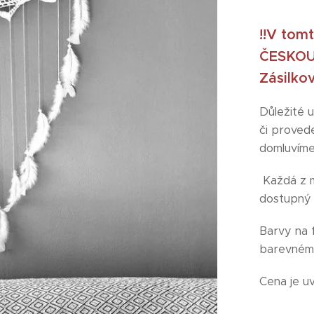
!!V tom
ČESKOU 
Zásilko
Důležité
či proved
domluvíme
Každá z 
dostupný
Barvy na f
barevném 
Cena je u