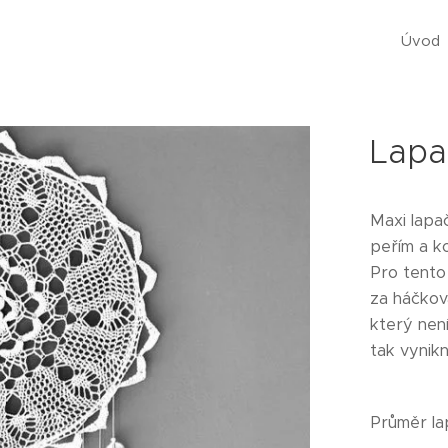
Úvod
Lapa
Maxi lapa
peřím a ko
Pro tento 
za háčkov
který nen
tak vynik
Průměr l