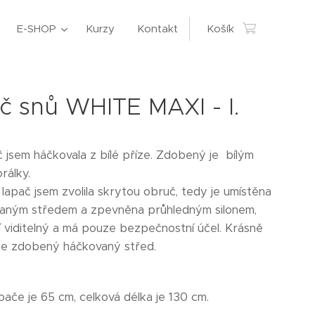
E-SHOP
Kurzy
Kontakt
Košík
č snů WHITE MAXI - I.
č jsem háčkovala z bílé příze. Zdobený je bílým
rálky.
lapač jsem zvolila skrytou obruč, tedy je umístěna
aným středem a zpevněna průhledným silonem,
í viditelný a má pouze bezpečnostní účel. Krásně
ne zdobený háčkovaný střed.
apače je 65 cm, celková délka je 130 cm.