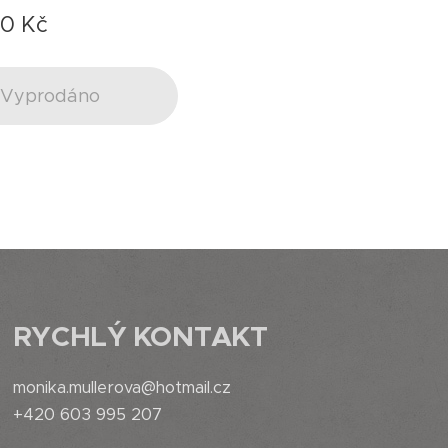
00
Kč
Vyprodáno
RYCHLÝ
KONTAKT
monika.mullerova@hotmail.cz
+420 603 995 207