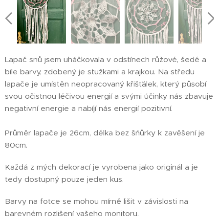
Lapač snů jsem uháčkovala v odstínech růžové, šedé a
bíle barvy, zdobený je stužkami a krajkou. Na středu
lapače je umístěn neopracovaný křišťálek, který působí
svou očistnou léčivou energií a svými účinky nás zbavuje
negativní energie a nabíjí nás energií pozitivní.
Průměr lapače je 26cm, délka bez šńůrky k zavěšení je
80cm.
Každá z mých dekorací je vyrobena jako originál a je
tedy dostupný pouze jeden kus.
Barvy na fotce se mohou mírně lišit v závislosti na
barevném rozlišení vašeho monitoru.