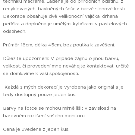
techniku macramé. Laděna je do přírodních odstínů, z
recyklovaných, bavlněných šnůr v barvě slonové kosti.
Dekorace obsahuje dvě velikonoční vajíčka, drhaná
peříčka a doplněna je umělými kytičkami v pastelových
odstínech.
Průměr 18cm, délka 45cm, bez poutka k zavěšení.
Důležité upozornění: V případě zájmu o jinou barvu,
velikost, či provedení mne neváhejte kontaktovat, určitě
se domluvíme k vaší spokojenosti.
Každá z mých dekorací je vyrobena jako originál a je
tedy dostupný pouze jeden kus.
Barvy na fotce se mohou mírně lišit v závislosti na
barevném rozlišení vašeho monitoru.
Cena je uvedena z jeden kus.