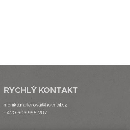
RYCHLÝ
KONTAKT
monika.mullerova@hotmail.cz
+420 603 995 207