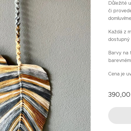
Důležité u
či proved
domluvíme
Každá z m
dostupný 
Barvy na f
barevném 
Cena je u
390,00