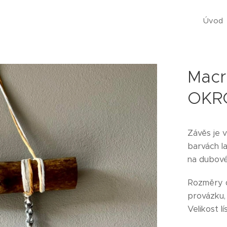
Úvod
Mac
OKR
Závěs je 
barvách l
na dubové 
Rozměry 
provázku,
Velikost l