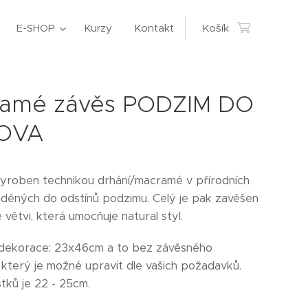
E-SHOP
Kurzy
Kontakt
Košík
ramé závěs PODZIM DO
OVA
vyroben technikou drhání/macramé v přírodních
aděných do odstínů podzimu. Celý je pak zavěšen
větvi, která umocňuje natural styl.
dekorace: 23x46cm a to bez závěsného
 který je možné upravit dle vašich požadavků.
ístků je 22 - 25cm.