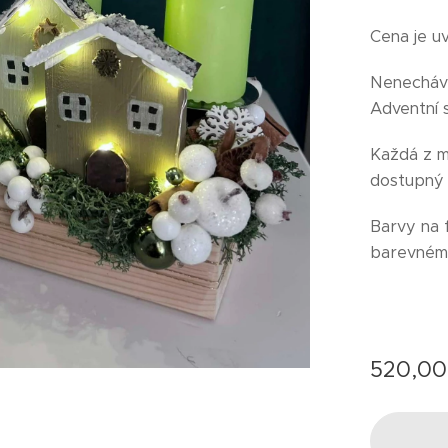
Cena je u
Nenecháve
Adventní 
Každá z m
dostupný 
Barvy na f
barevném 
520,00