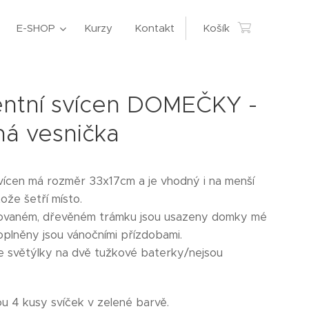
E-SHOP
Kurzy
Kontakt
Košík
ntní svícen DOMEČKY -
ná vesnička
vícen má rozměr 33x17cm a je vhodný i na menší
tože šetří místo.
ovaném, dřevěném trámku jsou usazeny domky mé
oplněny jsou vánočními přízdobami.
e světýlky na dvě tužkové baterky/nejsou
ou 4 kusy svíček v zelené barvě.