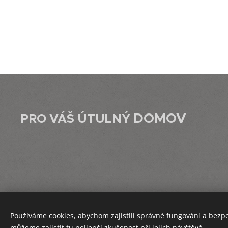
DOMOV
PRO VÁŠ ÚTULNÝ
Používáme cookies, abychom zajistili správné fungování a bezp
můžeme zajistit tu nejlepší zkušenost při jejich návštěvě.