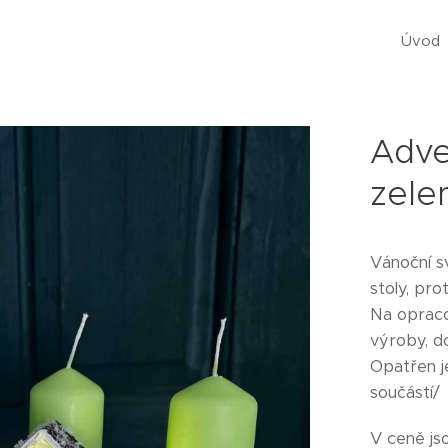
Úvod
Adve
zele
Vánoční s
stoly, pro
Na oprac
výroby, d
Opatřen j
součástí/
V ceně js