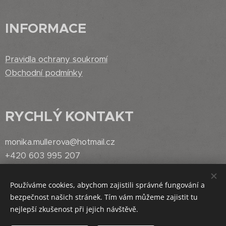
INFORMACE
Pravidla ochrany soukromí
Obchodní podmínky
RYCHLÝ
KONTAKT
monika.mullerova@hotmail.cz
+420 603 995 207
Používáme cookies, abychom zajistili správné fungování a
bezpečnost našich stránek. Tím vám můžeme zajistit tu
Vytvořeno službou
Webnode
Cookies
nejlepší zkušenost při jejich návštěvě.