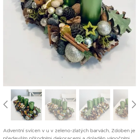
Adventní svícen v u v zeleno-zlatých barvách, Zdoben je
především přírodními dekoracemi a doladěn vánočními