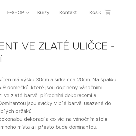
E-SHOP
Kurzy
Kontakt
Košík
NT VE ZLATÉ ULIČCE -
í
vícen má výšku 30cm a šířka cca 20cm. Na špalíku
o 9 domečků, které jsou doplněny vánočními
i ve zlaté barvě, přírodními dekoracemi a
 Dominantou jsou svíčky v bílé barvě, usazené do
bílých držáků.
dokonalou dekorací a co víc, na vánočním stole
mnoho místa a i přesto bude dominantou.