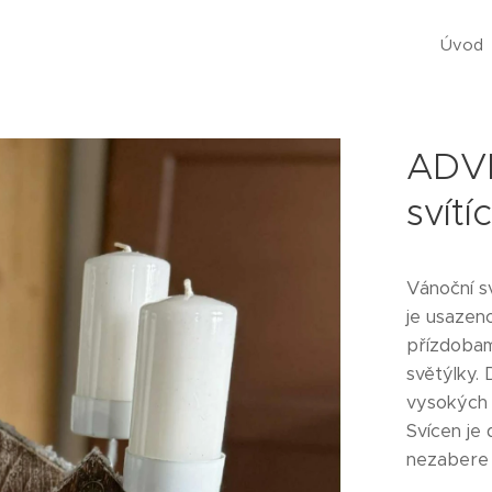
Úvod
ADVE
svítíc
Vánoční s
je usazen
přízdobam
světýlky.
vysokých 
Svícen je 
nezabere 