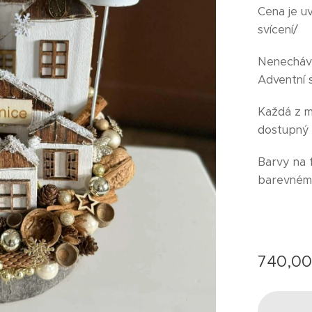
Cena je u
svícení/
Nenecháve
Adventní 
Každá z m
dostupný 
Barvy na f
barevném 
740,0