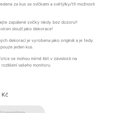
vedena za kus se svíčkami a světýlky/tři možnosti
jte zapálené svíčky nikdy bez dozoru!!
svícen slouží jako dekorace!
ých dekorací je vyrobena jako originál a je tedy
pouze jeden kus.
otce se mohou mírně lišit v závislosti na
rozlišení vašeho monitoru.
0
Kč
Vyprodáno